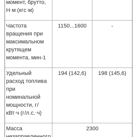
момент, брутто,
Н·м (кгс·м)
Частота
1150...1600
-
вращения при
максимальном
крутящем
момента, мин-1
Удельный
194 (142,6)
198 (145,6)
расход топлива
при
номинальной
мощности, г/
кВт·ч (г/л.с.·ч)
Масса
2300
незаправленного