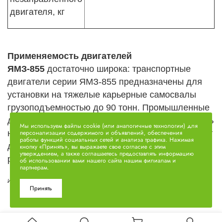
двигателя, кг
Применяемость двигателей
ЯМЗ-855
достаточно широка: транспортные
двигатели серии ЯМЗ-855 предназначены для
установки на тяжелые карьерные самосвалы
грузоподъемностью до 90 тонн. Промышленные
двигатели ЯМЗ-8553 планируется устанавливать
Мы используем файлы cookie (или аналогичные технологии) для
персонализации содержимого и объявлений, обеспечения
на дизельные генераторы мощностью до 500 кВт
работы функций социальных сетей и анализа трафика. Нажимая
для использования в качестве основных или
кнопку «Принять», вы выражаете свое согласие с этим
утверждением, а также соглашаетесь предоставлять информацию
резервных источников электропитания.
об использовании вами нашего сайта нашим филиалам и
партнерам.
Источник - https://www.dd76.ru/blog
Принять