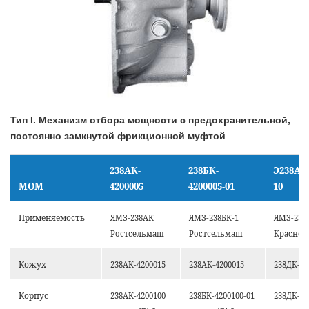
Тип I. Механизм отбора мощности с предохранительной,
постоянно замкнутой фрикционной муфтой
238АК-
238БК-
Э238АК-
МОМ
4200005
4200005-01
10
Применяемость
ЯМЗ-238АК
ЯМЗ-238БК-1
ЯМЗ-238
Ростсельмаш
Ростсельмаш
Красно
Кожух
238АК-4200015
238АК-4200015
238ДК-42
Корпус
238АК-4200100
238БК-4200100-01
238ДК-42