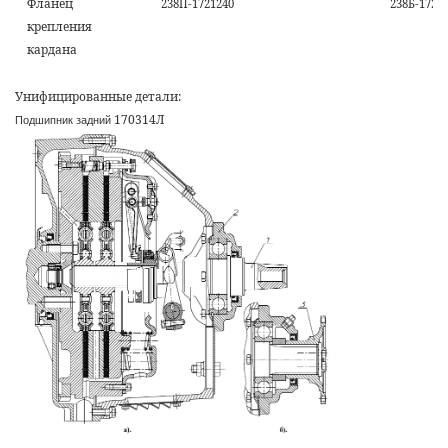
Фланец
238П-1721240
238Б-1721
крепления
кардана
Унифицированные детали:
170314Л
Подшипник задний