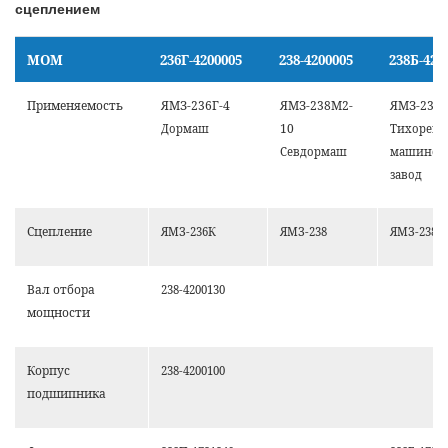
сцеплением
МОМ
236Г-4200005
238-4200005
238Б-420
Применяемость
ЯМЗ-236Г-4
ЯМЗ-238М2-
ЯМЗ-238Б
10
Дормаш
Тихорецк
Севдормаш
машинос
завод
Сцепление
ЯМЗ-236К
ЯМЗ-238
ЯМЗ-238Н
Вал отбора
238-4200130
мощности
Корпус
238-4200100
подшипника