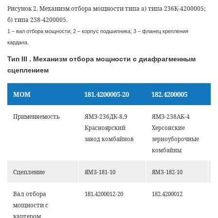
Рисунок 2. Механизм отбора мощности типа а) типа 236К-4200005;
б) типа 238-4200005.
1 – вал отбора мощности; 2 – корпус подшипника; 3 – фланец крепления
кардана.
Тип III . Механизм отбора мощности с диафрагменным
сцеплением
МОМ
181.4200005-20
182.4200005
1
Применяемость
ЯМЗ-236ДК-8,9
ЯМЗ-238АК-4
Я
Красноярский
Херсонские
Б
завод комбайнов
зерноуборочные
а
комбайны
Сцепление
ЯМЗ-181-10
ЯМЗ-182-10
Я
Вал отбора
181.4200012-20
182.4200012
1
мощности с
картером