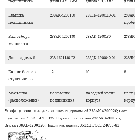
подшипника
длина 471,3 мм
длина 471,3 мм
длина 1
Крышка
238АК-4200110
238ДК-4200110-01
238АК-42
подшипника
пробкой
Вал отбора
238АК-4200130
238АК-4200130
238ДК-42
мощности
Диск ведомый
238-1601130-Г2
238ДК-4200040-01
238ДК-42
Кол-во болтов
12
10
8
ступенчатых
Масленка
на крышке
на задней части
на перед
(расположение)
подшипника
корпуса
корпуса
Унифицированные детали
238АК-4200020
: Фланец прижимной
; Болт
238АК-4200035
238АК-4200025
ступенчатый
; Пружина тарельчатая
;
238АК-4200120
53612Н ГОСТ 24696-81
Втулка
; Подшипник задний
.