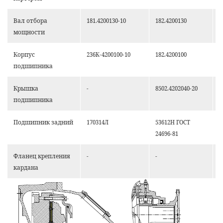
Вал отбора
181.4200130-10
182.4200130
1
мощности
Корпус
236К-4200100-10
182.4200100
1
подшипника
Крышка
-
8502.4202040-20
-
подшипника
Подшипник задний
170314Л
53612Н ГОСТ
5
24696-81
Фланец крепления
-
-
2
кардана