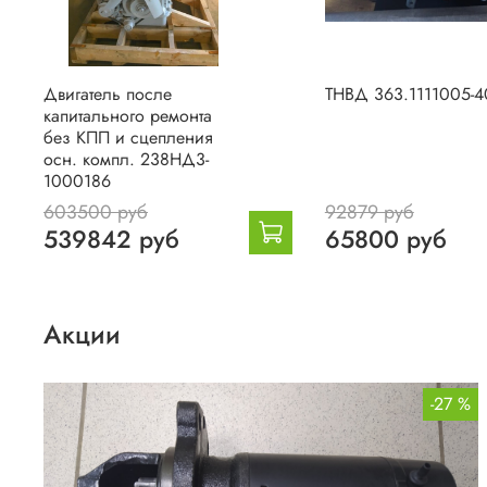
Двигатель после
ТНВД 363.1111005-4
капитального ремонта
без КПП и сцепления
осн. компл. 238НД3-
1000186
603500 руб
92879 руб
539842 руб
65800 руб
Акции
%
-27 %