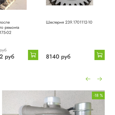
после
Шестерня 239.1701112-10
М
го ремонта
М
175-02
2
руб
8
2 руб
8140 руб
-18 %