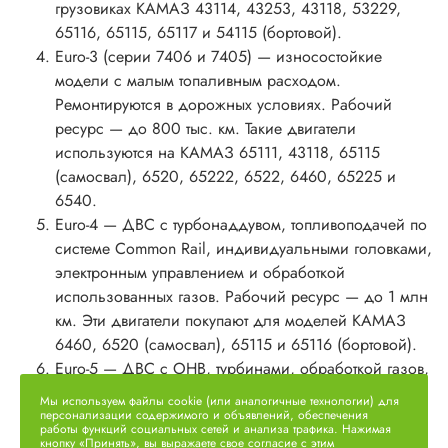
грузовиках КАМАЗ 43114, 43253, 43118, 53229,
65116, 65115, 65117 и 54115 (бортовой).
Euro-3 (серии 7406 и 7405) — износостойкие
модели с малым топaливным расходом.
Ремонтируются в дорожных условиях. Рабочий
ресурс — до 800 тыс. км. Такие двигатели
используются на КАМАЗ 65111, 43118, 65115
(самосвал), 6520, 65222, 6522, 6460, 65225 и
6540.
Euro-4 — ДВС с турбонаддувом, топливоподачей по
системе Common Rail, индивидуальными головками,
электронным управлением и обработкой
использованных газов. Рабочий ресурс — до 1 млн
км. Эти двигатели покупают для моделей КАМАЗ
6460, 6520 (самосвал), 65115 и 65116 (бортовой).
Euro-5 — ДВС с ОНВ, турбинами, обработкой газов,
раздельными алюминиевыми ГБЦ, системой
Мы используем файлы cookie (или аналогичные технологии) для
диагностики, топливоподачей Bosch Common Rail и
персонализации содержимого и объявлений, обеспечения
работы функций социальных сетей и анализа трафика. Нажимая
электронным управлением. Ресурс — до 1 млн км.
кнопку «Принять», вы выражаете свое согласие с этим