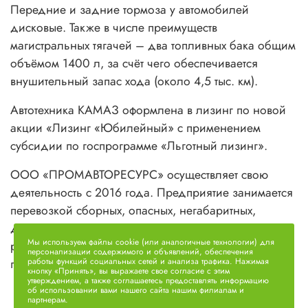
Передние и задние тормоза у автомобилей
дисковые. Также в числе преимуществ
магистральных тягачей – два топливных бака общим
объёмом 1400 л, за счёт чего обеспечивается
внушительный запас хода (около 4,5 тыс. км).
Автотехника КАМАЗ оформлена в лизинг по новой
акции «Лизинг «Юбилейный» с применением
субсидии по госпрограмме «Льготный лизинг».
ООО «ПРОМАВТОРЕСУРС» осуществляет свою
деятельность с 2016 года. Предприятие занимается
перевозкой сборных, опасных, негабаритных,
длинномерных грузов. Осуществляет
Мы используем файлы cookie (или аналогичные технологии) для
рефрижераторные, контейнерные перевозки,
персонализации содержимого и объявлений, обеспечения
грузоперевозки еврофурами.
работы функций социальных сетей и анализа трафика. Нажимая
кнопку «Принять», вы выражаете свое согласие с этим
утверждением, а также соглашаетесь предоставлять информацию
об использовании вами нашего сайта нашим филиалам и
партнерам.