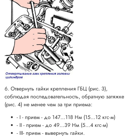
6. Отвернуть гайки крепления ГБЦ (рис. 3),
соблюдая последовательность, обратную затяжке
(рис. 4) не менее чем за три приема:
- I - прием - до 147…118 Нм (15…12 кгс·м)
- II - прием - до 49…39 Нм (5…4 кгс·м)
- III- прием - вывернуть гайки.