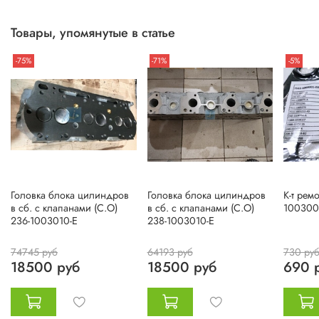
Товары, упомянутые в статье
-75%
-71%
-5%
Головка блока цилиндров
Головка блока цилиндров
К-т рем
в сб. с клапанами (С.О)
в сб. с клапанами (С.О)
100300
236-1003010-Е
238-1003010-Е
74745 руб
64193 руб
730 ру
18500 руб
18500 руб
690 