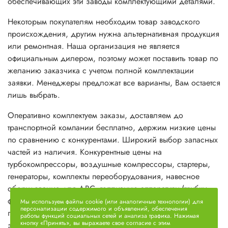
обеспечивающих эти заводы комплектующими деталями.
Некоторым покупателям необходим товар заводского
происхождения, другим нужна альтернативная продукция
или ремонтная. Наша организация не является
официальным дилером, поэтому может поставить товар по
желанию заказчика с учетом полной комплектации
заявки. Менеджеры предложат все варианты, Вам остается
лишь выбрать.
Оперативно комплектуем заказы, доставляем до
транспортной компании бесплатно, держим низкие цены
по сравнению с конкурентами. Широкий выбор запасных
частей из наличия. Конкурентные цены на
турбокомпрессоры, воздушные компрессоры, стартеры,
генераторы, комплекты переоборудования, навесное
оборудование для ДВС, топливную аппаратуру (трубки,
форсунки, распылители, ТННД и прочее), вязкомуфты,
Мы используем файлы cookie (или аналогичные технологии) для
персонализации содержимого и объявлений, обеспечения
гидромуфты, головки блока цилиндров и прочие
работы функций социальных сетей и анализа трафика. Нажимая
кнопку «Принять», вы выражаете свое согласие с этим
запасные части.