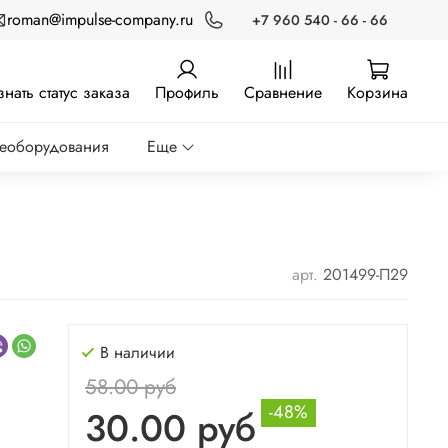
roman@impulse-company.ru
+7 960 540 - 66 - 66
знать статус заказа
Профиль
Сравнение
Корзина
реоборудования
Еще
арт.
201499-П29
В наличии
58.00 руб
-48%
30.00 руб