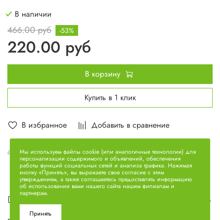
В наличии
466.00 руб
-53%
220.00 руб
В корзину
Купить в 1 клик
В избранное
Добавить в сравнение
арт.
236-1003272
Мы используем файлы cookie (или аналогичные технологии) для
персонализации содержимого и объявлений, обеспечения
работы функций социальных сетей и анализа трафика. Нажимая
кнопку «Принять», вы выражаете свое согласие с этим
утверждением, а также соглашаетесь предоставлять информацию
об использовании вами нашего сайта нашим филиалам и
партнерам.
Описание
Принять