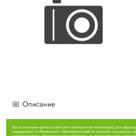
Описание
Болт М10Х1,5Х120 200333-П29
Мы используем файлы cookie (или аналогичные технологии) для персон
содержимого и объявлений, обеспечения работы функций социальных се
анализа трафика. Нажимая кнопку «Принять», вы выражаете свое согласие