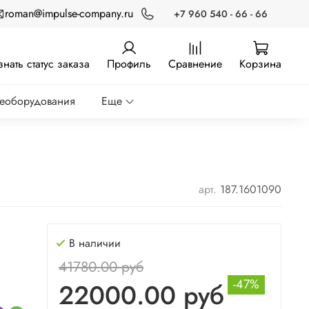
roman@impulse-company.ru
+7 960 540 - 66 - 66
знать статус заказа
Профиль
Сравнение
Корзина
реоборудования
Еще
арт.
187.1601090
В наличии
41780.00 руб
-47%
22000.00 руб