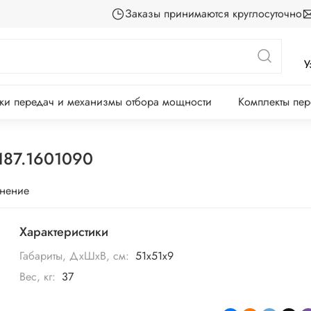
Заказы принимаются круглосуточно
У
ки передач и механизмы отбора мощности
Комплекты пе
187.1601090
внение
Характеристики
Габариты, ДхШхВ, см:
51х51х9
Вес, кг:
37