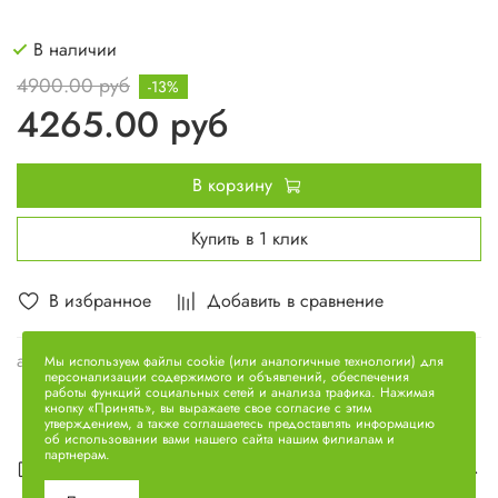
В наличии
4900.00 руб
-13%
4265.00 руб
В корзину
Купить в 1 клик
В избранное
Добавить в сравнение
арт.
184.1601130-10
Мы используем файлы cookie (или аналогичные технологии) для
персонализации содержимого и объявлений, обеспечения
работы функций социальных сетей и анализа трафика. Нажимая
кнопку «Принять», вы выражаете свое согласие с этим
утверждением, а также соглашаетесь предоставлять информацию
об использовании вами нашего сайта нашим филиалам и
партнерам.
Описание