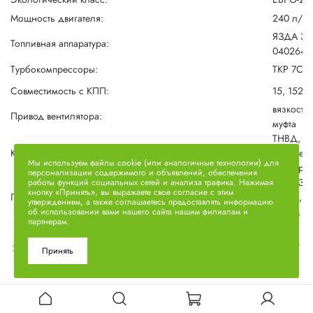
Мощность двигателя:
240 л/с
ЯЗДА 337
Топливная аппаратура:
0402648
Турбокомпрессоры:
ТКР 7С-6
Совместимость с КПП:
15, 152
вязкостн
Привод вентилятора:
муфта
ТНВД, т
Комплектность двигателя:
компресс
Мы используем файлы cookie (или аналогичные технологии) для
стартер,
персонализации содержимого и объявлений, обеспечения
КАМАЗ 43
работы функций социальных сетей и анализа трафика. Нажимая
кнопку «Принять», вы выражаете свое согласие с этим
Применяемость:
43501, 5
утверждением, а также соглашаетесь предоставлять информацию
54115, 5
об использовании вами нашего сайта нашим филиалам и
партнерам.
Характеристики
Принять