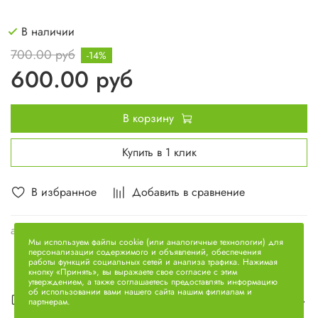
В наличии
700.00 руб
-14%
600.00 руб
В корзину
Купить в 1 клик
В избранное
Добавить в сравнение
арт.
PL420
Мы используем файлы cookie (или аналогичные технологии) для
персонализации содержимого и объявлений, обеспечения
работы функций социальных сетей и анализа трафика. Нажимая
кнопку «Принять», вы выражаете свое согласие с этим
утверждением, а также соглашаетесь предоставлять информацию
об использовании вами нашего сайта нашим филиалам и
Описание
партнерам.