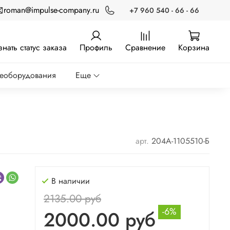
roman@impulse-company.ru
+7 960 540 - 66 - 66
знать статус заказа
Профиль
Сравнение
Корзина
реоборудования
Еще
арт.
204А-1105510-Б
В наличии
2135.00 руб
я
-6%
2000.00 руб