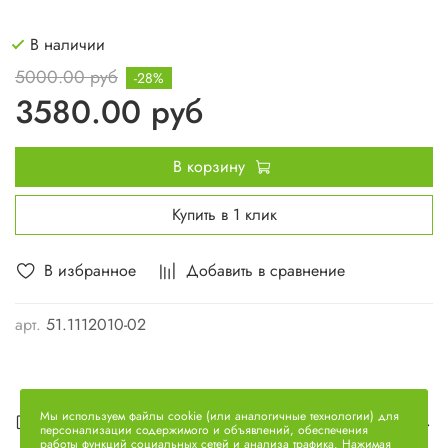
В наличии
5000.00 руб
-28%
3580.00 руб
В корзину
Купить в 1 клик
В избранное
Добавить в сравнение
арт.
51.1112010-02
Мы используем файлы cookie (или аналогичные технологии) для
Описание
персонализации содержимого и объявлений, обеспечения
работы функций социальных сетей и анализа трафика. Нажимая