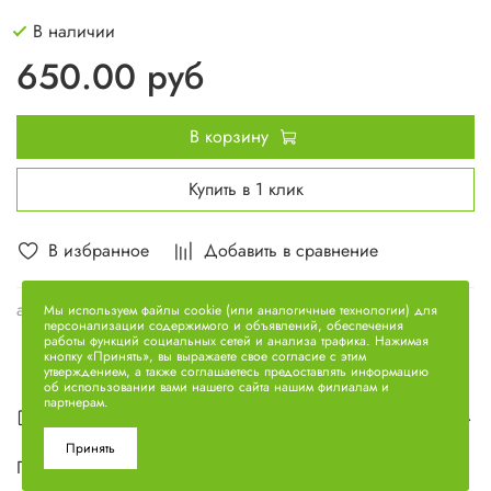
В наличии
650.00 руб
В корзину
Купить в 1 клик
В избранное
Добавить в сравнение
арт.
311714-П
Мы используем файлы cookie (или аналогичные технологии) для
персонализации содержимого и объявлений, обеспечения
работы функций социальных сетей и анализа трафика. Нажимая
кнопку «Принять», вы выражаете свое согласие с этим
утверждением, а также соглашаетесь предоставлять информацию
об использовании вами нашего сайта нашим филиалам и
партнерам.
Описание
Принять
Гайка на вторичный вал 311714-П