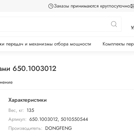
Заказы принимаются круглосуточно
У
ки передач и механизмы отбора мощности
Комплекты пе
нами 650.1003012
внение
Характеристики
Вес, кг:
135
Артикул:
650.1003012, 5010550544
Производитель:
DONGFENG