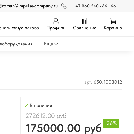
roman@impulse-company.ru
+7 960 540 - 66 - 66
знать статус заказа
Профиль
Сравнение
Корзина
реоборудования
Еще
арт.
650.1003012
В наличии
272612.00 руб
-36%
175000.00 руб