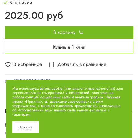
В наличии
2025.00 руб
В корзину
Купить в 1 клик
В избранное
Добавить в сравнение
арт.
238-1000001-02
Мы используем файлы cookie (или аналогичные технологии) для
персонализации содержимого и объявлений, обеспечения
работы функций социальных сетей и анализа трафика. Нажимая
кнопку «Принять», вы выражаете свое согласие с этим
утверждением, а также соглашаетесь предоставлять информацию
Описание
об использовании вами нашего сайта нашим филиалам и
партнерам.
К-т для ремонта двигателя ЯМЗ-238 (ГБЦ, ПКК, прокл.
Принять
поддона, выпускн. колл.) Н/О 238-1000001-02