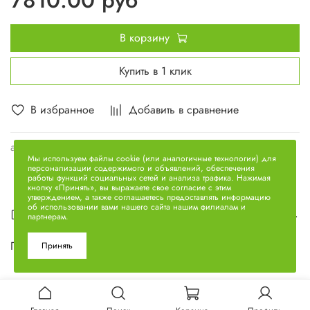
В корзину
Купить в 1 клик
В избранное
Добавить в сравнение
арт.
240Н-1004005-А
Мы используем файлы cookie (или аналогичные технологии) для
персонализации содержимого и объявлений, обеспечения
работы функций социальных сетей и анализа трафика. Нажимая
кнопку «Принять», вы выражаете свое согласие с этим
утверждением, а также соглашаетесь предоставлять информацию
об использовании вами нашего сайта нашим филиалам и
Описание
партнерам.
Гильза, поршень, кольца 240Н-1004005-А
Принять