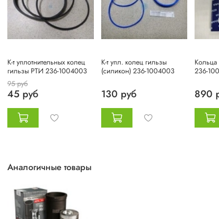
К-т уплотнительных колец
К-т упл. колец гильзы
Кольца
гильзы РТИ 236-1004003
(силикон) 236-1004003
236-10
95 руб
45 руб
130 руб
890 
Аналогичные товары