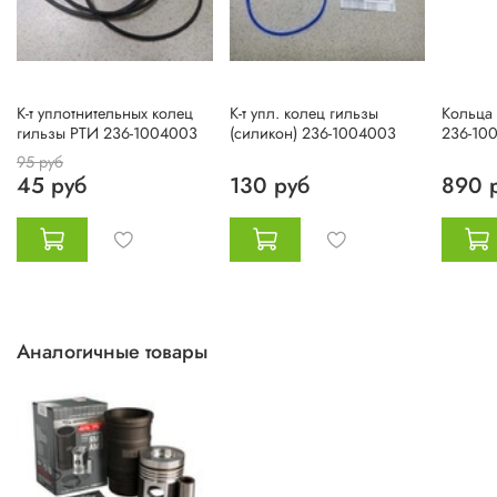
К-т уплотнительных колец
К-т упл. колец гильзы
Кольца
гильзы РТИ 236-1004003
(силикон) 236-1004003
236-10
95 руб
45 руб
130 руб
890 
Аналогичные товары