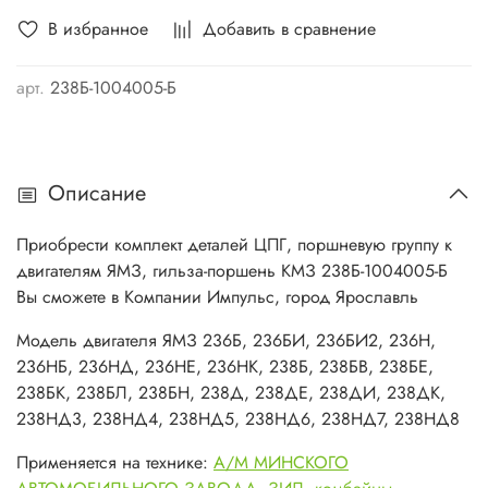
В избранное
Добавить в сравнение
арт.
238Б-1004005-Б
Описание
Приобрести комплект деталей ЦПГ, поршневую группу к
двигателям ЯМЗ, гильза-поршень КМЗ 238Б-1004005-Б
Вы сможете в Компании Импульс, город Ярославль
Модель двигателя ЯМЗ 236Б, 236БИ, 236БИ2, 236Н,
236НБ, 236НД, 236НЕ, 236НК, 238Б, 238БВ, 238БЕ,
238БК, 238БЛ, 238БН, 238Д, 238ДЕ, 238ДИ, 238ДК,
238НД3, 238НД4, 238НД5, 238НД6, 238НД7, 238НД8
Применяется на технике:
А/М МИНСКОГО