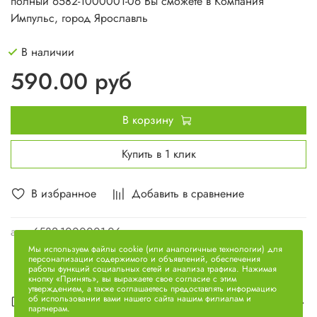
полный 6582-1000001-06 Вы сможете в Компания
Импульс, город Ярославль
В наличии
590.00 руб
В корзину
Купить в 1 клик
В избранное
Добавить в сравнение
арт.
6582-1000001-06
Мы используем файлы cookie (или аналогичные технологии) для
персонализации содержимого и объявлений, обеспечения
работы функций социальных сетей и анализа трафика. Нажимая
кнопку «Принять», вы выражаете свое согласие с этим
утверждением, а также соглашаетесь предоставлять информацию
Описание
об использовании вами нашего сайта нашим филиалам и
партнерам.