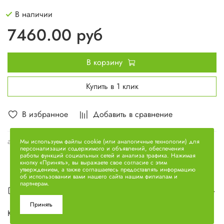
В наличии
7460.00 руб
В корзину
Купить в 1 клик
В избранное
Добавить в сравнение
арт.
238-1009010-А
Мы используем файлы cookie (или аналогичные технологии) для
персонализации содержимого и объявлений, обеспечения
работы функций социальных сетей и анализа трафика. Нажимая
кнопку «Принять», вы выражаете свое согласие с этим
утверждением, а также соглашаетесь предоставлять информацию
об использовании вами нашего сайта нашим филиалам и
партнерам.
Описание
Принять
Картер масляный 238-1009010-А