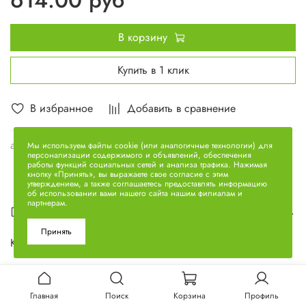
В корзину
Купить в 1 клик
В избранное
Добавить в сравнение
арт.
236-1028250-Б
Мы используем файлы cookie (или аналогичные технологии) для
персонализации содержимого и объявлений, обеспечения
работы функций социальных сетей и анализа трафика. Нажимая
кнопку «Принять», вы выражаете свое согласие с этим
утверждением, а также соглашаетесь предоставлять информацию
об использовании вами нашего сайта нашим филиалам и
партнерам.
Описание
Принять
Колпак ФЦОМ 236-1028250-Б
Главная
Поиск
Корзина
Профиль