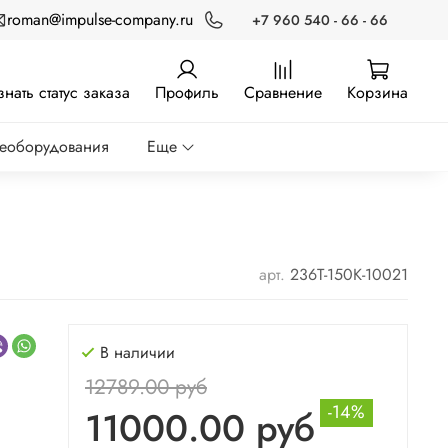
roman@impulse-company.ru
+7 960 540 - 66 - 66
знать статус заказа
Профиль
Сравнение
Корзина
реоборудования
Еще
арт.
236Т-150К-10021
В наличии
12789.00 руб
-14%
11000.00 руб