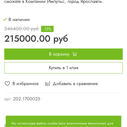
сможете в Компании Импульс, город Ярославль.
В наличии
246400.00 руб
-13%
215000.00 руб
В корзину
Купить в 1 клик
В избранное
Добавить в сравнение
арт.
202.1700025
Мы используем файлы cookie (или аналогичные технологии) для
Описание