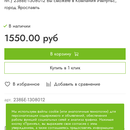
пл.) 238БЕ-1308012 Вы сможете в Компания Импульс,
город Ярославль
В наличии
1550.00 руб
В корзину
Купить в 1 клик
В избранное
Добавить в сравнение
арт.
238БЕ-1308012
Мы используем файлы cookie (или аналогичные технологии) для
персонализации содержимого и объявлений, обеспечения
работы функций социальных сетей и анализа трафика. Нажимая
кнопку «Принять», вы выражаете свое согласие с этим
Описание
утверждением, а также соглашаетесь предоставлять информацию