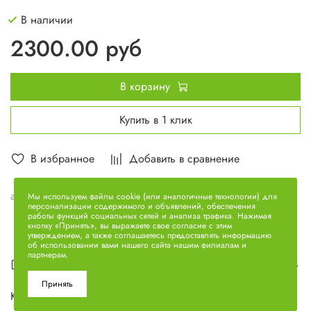
В наличии
2300.00 руб
В корзину
Купить в 1 клик
В избранное
Добавить в сравнение
арт.
236-1308012-А4
Мы используем файлы cookie (или аналогичные технологии) для
персонализации содержимого и объявлений, обеспечения
работы функций социальных сетей и анализа трафика. Нажимая
кнопку «Принять», вы выражаете свое согласие с этим
утверждением, а также соглашаетесь предоставлять информацию
об использовании вами нашего сайта нашим филиалам и
партнерам.
Описание
Принять
Крыльчатка вентилятора в сборе 236-1308012-А4