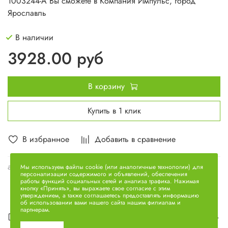
1003244-А Вы сможете в Компания Импульс, город
Ярославль
В наличии
3928.00 руб
В корзину
Купить в 1 клик
В избранное
Добавить в сравнение
арт.
236-1003244-А
Мы используем файлы cookie (или аналогичные технологии) для
персонализации содержимого и объявлений, обеспечения
работы функций социальных сетей и анализа трафика. Нажимая
кнопку «Принять», вы выражаете свое согласие с этим
утверждением, а также соглашаетесь предоставлять информацию
об использовании вами нашего сайта нашим филиалам и
партнерам.
Описание