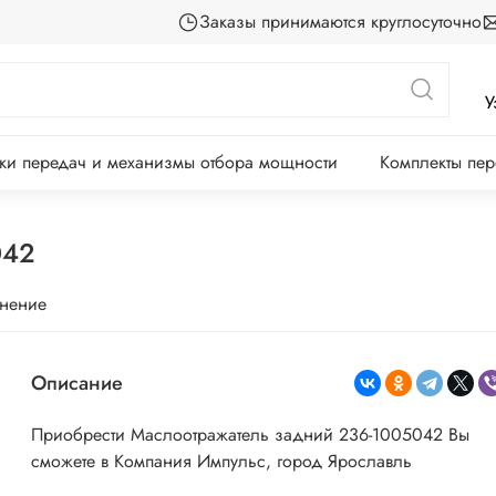
Заказы принимаются круглосуточно
У
ки передач и механизмы отбора мощности
Комплекты пе
042
внение
Описание
Приобрести Маслоотражатель задний 236-1005042 Вы
сможете в Компания Импульс, город Ярославль