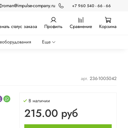
roman@impulse-company.ru
+7 960 540 - 66 - 66
знать статус заказа
Профиль
Сравнение
Корзина
реоборудования
Еще
арт.
236-1005042
В наличии
215.00 руб