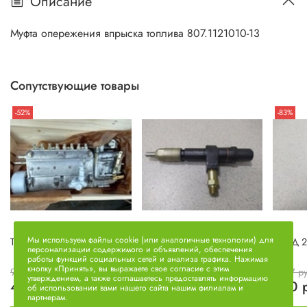
Описание
Муфта опережения впрыска топлива 807.1121010-13
Сопутствующие товары
-52%
-83%
Мы используем файлы cookie (или аналогичные технологии) для
ТНВД 806.1111005-40
Форсунка (н.о. короткий
ТННД 2
персонализации содержимого и объявлений, обеспечения
штуцер) 261.1112010-13
работы функций социальных сетей и анализа трафика. Нажимая
кнопку «Принять», вы выражаете свое согласие с этим
93181 руб
5067 р
утверждением, а также соглашаетесь предоставлять информацию
44500 руб
1975 руб
850 
об использовании вами нашего сайта нашим филиалам и
партнерам.