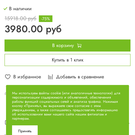
В наличии
15918.00 руб
-75%
3980.00 руб
В корзину
Купить в 1 клик
В избранное
Добавить в сравнение
арт.
238АК-1307010
Мы используем файлы cookie (или аналогичные технологии) для
персонализации содержимого и объявлений, обеспечения
работы функций социальных сетей и анализа трафика. Нажимая
кнопку «Принять», вы выражаете свое согласие с этим
утверждением, а также соглашаетесь предоставлять информацию
об использовании вами нашего сайта нашим филиалам и
партнерам.
Описание
Принять