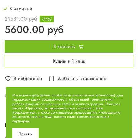
В наличии
21581.00 руб
-74%
5600.00 руб
В корзину
Купить в 1 клик
В избранное
Добавить в сравнение
арт.
240-1307010-А
Мы используем файлы cookie (или аналогичные технологии) для
персонализации содержимого и объявлений, обеспечения
работы функций социальных сетей и анализа трафика. Нажимая
кнопку «Принять», вы выражаете свое согласие с этим
утверждением, а также соглашаетесь предоставлять информацию
об использовании вами нашего сайта нашим филиалам и
партнерам.
Описание
Принять