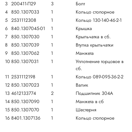
3
200411-П29
3
Болт
4
850.1307033
1
Кольцо стопорное
5
2531112308
1
Кольцо 130-140-46-2-1
6
840.1307045-01
1
Крышка
7
850.1307030
1
Крыльчатка в сб.
8
850.1307039
1
Втулка крыльчатки
9
850.1307062
1
Манжета
10
850.1307031
1
Уплотнение торцовое в
сб.
11
2531112198
1
Кольцо 089-095-36-2-2
12
850.1307023
1
Валик
13
4612133774
2
Подшипник 304А
14
850.1307090
1
Манжета в сб
15
850.1307070
1
Шестерня
16
8401.1307136
1
Кольцо стопорное