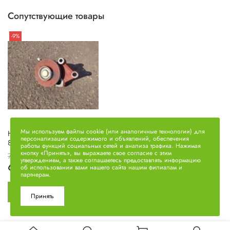
Сопутствующие товары
-9%
Мы используем файлы cookie (или аналогичные технологии) для
Натяжное устройство
персонализации содержимого и объявлений, обеспечения
840.1307155
работы функций социальных сетей и анализа трафика. Нажимая
кнопку «Принять», вы выражаете свое согласие с этим
7010 руб
утверждением, а также соглашаетесь предоставлять информацию
6400 руб
об использовании вами нашего сайта нашим филиалам и
партнерам.
Принять