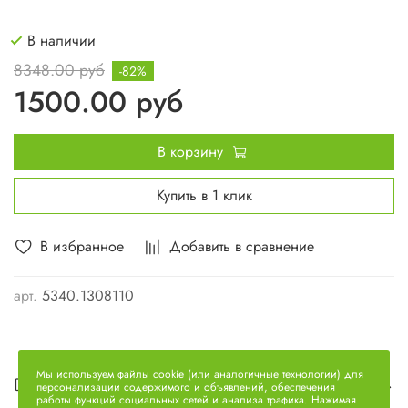
В наличии
8348.00 руб
-82%
1500.00 руб
В корзину
Купить в 1 клик
В избранное
Добавить в сравнение
арт.
5340.1308110
Мы используем файлы cookie (или аналогичные технологии) для
Описание
персонализации содержимого и объявлений, обеспечения
работы функций социальных сетей и анализа трафика. Нажимая