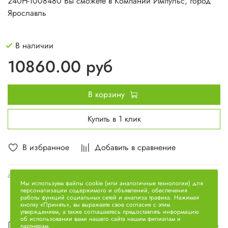
240Н-1008480
Вы сможете в Компании Импульс, город
Ярославль
В наличии
10860.00 руб
В корзину
Купить в 1 клик
В избранное
Добавить в сравнение
арт.
240Н-1008480
Мы используем файлы cookie (или аналогичные технологии) для
персонализации содержимого и объявлений, обеспечения
работы функций социальных сетей и анализа трафика. Нажимая
кнопку «Принять», вы выражаете свое согласие с этим
утверждением, а также соглашаетесь предоставлять информацию
об использовании вами нашего сайта нашим филиалам и
Описание
партнерам.