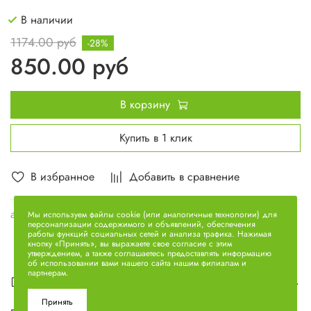
В наличии
1174.00 руб
-28%
850.00 руб
В корзину
Купить в 1 клик
В избранное
Добавить в сравнение
арт.
7511.1013724
Мы используем файлы cookie (или аналогичные технологии) для
персонализации содержимого и объявлений, обеспечения
работы функций социальных сетей и анализа трафика. Нажимая
кнопку «Принять», вы выражаете свое согласие с этим
утверждением, а также соглашаетесь предоставлять информацию
об использовании вами нашего сайта нашим филиалам и
партнерам.
Описание
Принять