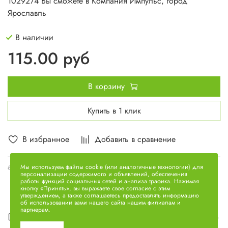
1029274 Вы сможете в Компания Импульс, город
Ярославль
В наличии
115.00 руб
В корзину
Купить в 1 клик
В избранное
Добавить в сравнение
арт.
236-1029274
Мы используем файлы cookie (или аналогичные технологии) для
персонализации содержимого и объявлений, обеспечения
работы функций социальных сетей и анализа трафика. Нажимая
кнопку «Принять», вы выражаете свое согласие с этим
утверждением, а также соглашаетесь предоставлять информацию
об использовании вами нашего сайта нашим филиалам и
партнерам.
Описание