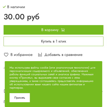
В наличии
30.00 руб
В корзину
Купить в 1 клик
В избранное
Добавить в сравнение
арт.
236-1005128-А
Мы используем файлы cookie (или аналогичные технологии) для
персонализации содержимого и объявлений, обеспечения
работы функций социальных сетей и анализа трафика. Нажимая
кнопку «Принять», вы выражаете свое согласие с этим
утверждением, а также соглашаетесь предоставлять информацию
об использовании вами нашего сайта нашим филиалам и
партнерам.
Описание
Принять
Пластина замковая (без усика) 236-1005128-А