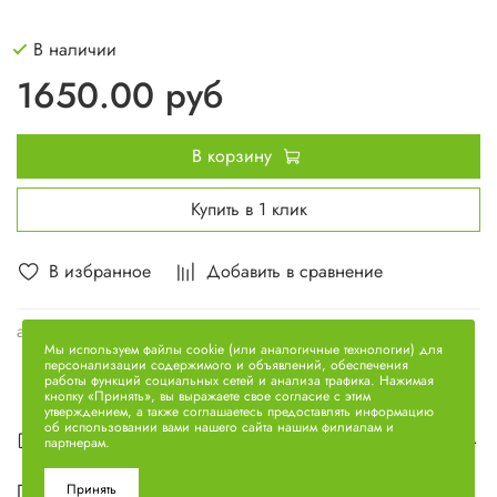
В наличии
1650.00 руб
В корзину
Купить в 1 клик
В избранное
Добавить в сравнение
арт.
8.9647
Мы используем файлы cookie (или аналогичные технологии) для
персонализации содержимого и объявлений, обеспечения
работы функций социальных сетей и анализа трафика. Нажимая
кнопку «Принять», вы выражаете свое согласие с этим
утверждением, а также соглашаетесь предоставлять информацию
об использовании вами нашего сайта нашим филиалам и
Описание
партнерам.
Подшипник промежуточного вала 40х90х23
Принять