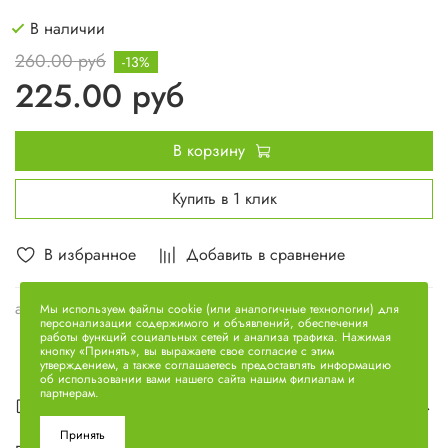
В наличии
260.00 руб
-13%
225.00 руб
В корзину
Купить в 1 клик
В избранное
Добавить в сравнение
арт.
236-1005183
Мы используем файлы cookie (или аналогичные технологии) для
персонализации содержимого и объявлений, обеспечения
работы функций социальных сетей и анализа трафика. Нажимая
кнопку «Принять», вы выражаете свое согласие с этим
утверждением, а также соглашаетесь предоставлять информацию
об использовании вами нашего сайта нашим филиалам и
партнерам.
Описание
Принять