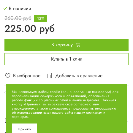
В наличии
260.00 руб
-13%
225.00 руб
В корзину
Купить в 1 клик
В избранное
Добавить в сравнение
арт.
7511.1005183
Мы используем файлы cookie (или аналогичные технологии) для
персонализации содержимого и объявлений, обеспечения
работы функций социальных сетей и анализа трафика. Нажимая
кнопку «Принять», вы выражаете свое согласие с этим
утверждением, а также соглашаетесь предоставлять информацию
об использовании вами нашего сайта нашим филиалам и
партнерам.
Описание
Принять