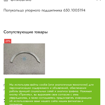
Полукольцо упорного подшипника 650.1005194
Сопутствующие товары
-29%
Мы используем файлы cookie (или аналогичные технологии) для
Полукольцо упорного
персонализации содержимого и объявлений, обеспечения
подшипника 650.1005193
работы функций социальных сетей и анализа трафика. Нажимая
кнопку «Принять», вы выражаете свое согласие с этим
350 руб
утверждением, а также соглашаетесь предоставлять информацию
250 руб
об использовании вами нашего сайта нашим филиалам и
партнерам.