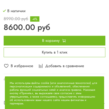
В наличии
8990.00 руб
-4%
8600.00 руб
В корзину
Купить в 1 клик
В избранное
Добавить в сравнение
арт.
5340.1308011-10
Мы используем файлы cookie (или аналогичные технологии) для
персонализации содержимого и объявлений, обеспечения
работы функций социальных сетей и анализа трафика. Нажимая
кнопку «Принять», вы выражаете свое согласие с этим
утверждением, а также соглашаетесь предоставлять информацию
об использовании вами нашего сайта нашим филиалам и
Описание
партнерам.