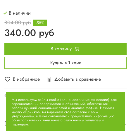
В наличии
804.00 руб
-58%
340.00 руб
В корзину
Купить в 1 клик
В избранное
Добавить в сравнение
арт.
650.1009040
Мы используем файлы cookie (или аналогичные технологии) для
персонализации содержимого и объявлений, обеспечения
работы функций социальных сетей и анализа трафика. Нажимая
кнопку «Принять», вы выражаете свое согласие с этим
утверждением, а также соглашаетесь предоставлять информацию
об использовании вами нашего сайта нашим филиалам и
Описание
партнерам.