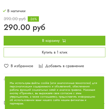
В наличии
390.00 руб
-26%
290.00 руб
В корзину
Купить в 1 клик
В избранное
Добавить в сравнение
арт.
840-1009072
Мы используем файлы cookie (или аналогичные технологии) для
персонализации содержимого и объявлений, обеспечения
работы функций социальных сетей и анализа трафика. Нажимая
кнопку «Принять», вы выражаете свое согласие с этим
утверждением, а также соглашаетесь предоставлять информацию
об использовании вами нашего сайта нашим филиалам и
Описание
партнерам.