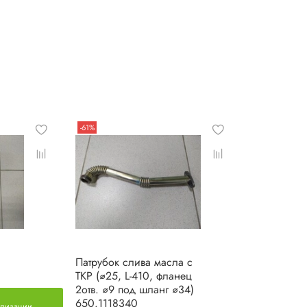
-61%
Патрубок слива масла с
ТКР (⌀25, L-410, фланец
2отв. ⌀9 под шланг ⌀34)
650.1118340
ализации