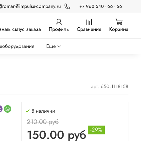
roman@impulse-company.ru
+7 960 540 - 66 - 66
знать статус заказа
Профиль
Сравнение
Корзина
реоборудования
Еще
арт.
650.1118158
В наличии
210.00 руб
-29%
150.00 руб