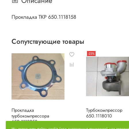
Описание
Прокладка ТКР 650.1118158
Сопутствующие товары
-23%
Прокладка
Турбокомпрессор
турбокомпрессора
650.1118010
650.1118258
Мы используем файлы cookie (или аналогичные технологии) для персон