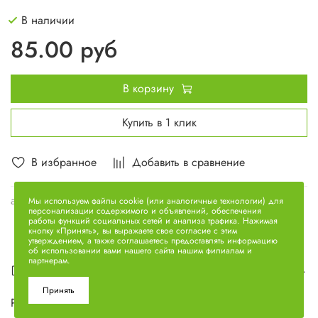
В наличии
85.00 руб
В корзину
Купить в 1 клик
В избранное
Добавить в сравнение
арт.
14 х 10 х 887
Мы используем файлы cookie (или аналогичные технологии) для
персонализации содержимого и объявлений, обеспечения
работы функций социальных сетей и анализа трафика. Нажимая
кнопку «Принять», вы выражаете свое согласие с этим
утверждением, а также соглашаетесь предоставлять информацию
об использовании вами нашего сайта нашим филиалам и
партнерам.
Описание
Принять
Ремень 14 х 10 х 887