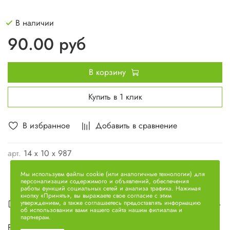
В наличии
90.00 руб
В корзину
Купить в 1 клик
В избранное
Добавить в сравнение
арт.
14 х 10 х 987
Мы используем файлы cookie (или аналогичные технологии) для
персонализации содержимого и объявлений, обеспечения
работы функций социальных сетей и анализа трафика. Нажимая
кнопку «Принять», вы выражаете свое согласие с этим
Описание
утверждением, а также соглашаетесь предоставлять информацию
об использовании вами нашего сайта нашим филиалам и
партнерам.
Ремень гидроусилителя 14 х 10 х 987 для двигателей